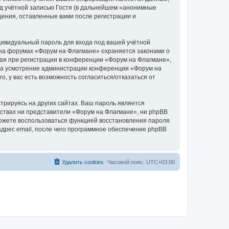
д учётной записью Гостя (в дальнейшем «анонимные
щения, оставленные вами после регистрации и
дивидуальный пароль для входа под вашей учётной
 на форумах «Форум на Флагмане» охраняется законами о
я при регистрации в конференции «Форум на Флагмане»,
, на усмотрение администрации конференции «Форум на
, у вас есть возможность согласиться/отказаться от
рируясь на других сайтах. Ваш пароль является
льствах ни представители «Форум на Флагмане», ни phpBB
 сможете воспользоваться функцией восстановления пароля
дрес email, после чего программное обеспечение phpBB
Удалить cookies
Часовой пояс:
UTC+03:00