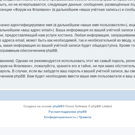
быть, но не исчерпываются, следующие данные: сообщения, размещённые по
ренции «Форум на Флагмане» (в дальнейшем «ваша учётная запись») и сооб
означно идентифицируемое имя (в дальнейшем «ваше имя пользователя»), ин
 дальнейшем «ваш адрес email»). Ваша информация из вашей учётной записи
е, предоставляющей нам услуги хостинга. Любая информация, запрашиваема
 адреса email, может быть как необходимой, так и необязательной ко вводу
ь, какая информация из вашей учётной записи будет общедоступна. Кроме того
рограммным обеспечением phpBB.
ием). Однако не рекомендуется использовать этот же самый пароль, регист
рум на Флагмане», пожалуйста, храните его в тайне, ни при каких обстояте
 пароль. В случае, если вы забудете ваш пароль к вашей учётной записи, вы
ением phpBB. Вам будет необходимо ввести ваше имя пользователя и ваш а
Создано на основе
phpBB
® Forum Software © phpBB Limited
Русская поддержка phpBB
Конфиденциальность
|
Правила