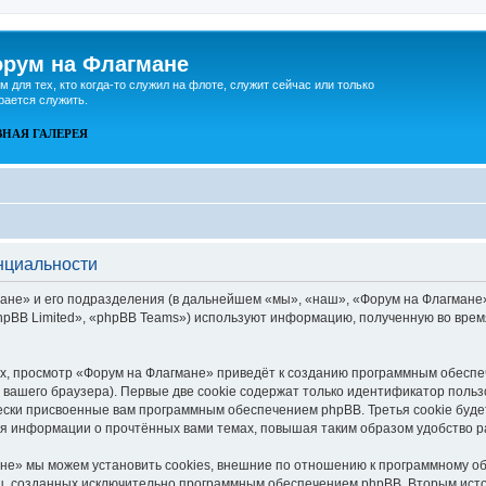
рум на Флагмане
м для тех, кто когда-то служил на флоте, служит сейчас или только
рается служить.
ВНАЯ
ГАЛЕРЕЯ
нциальности
не» и его подразделения (в дальнейшем «мы», «наш», «Форум на Флагмане», «h
pBB Limited», «phpBB Teams») используют информацию, полученную во врем
, просмотр «Форум на Флагмане» приведёт к созданию программным обеспе
вашего браузера). Первые две cookie содержат только идентификатор польз
чески присвоенные вам программным обеспечением phpBB. Третья cookie буд
ия информации о прочтённых вами темах, повышая таким образом удобство 
е» мы можем установить cookies, внешние по отношению к программному об
иц, созданных исключительно программным обеспечением phpBB. Вторым ис