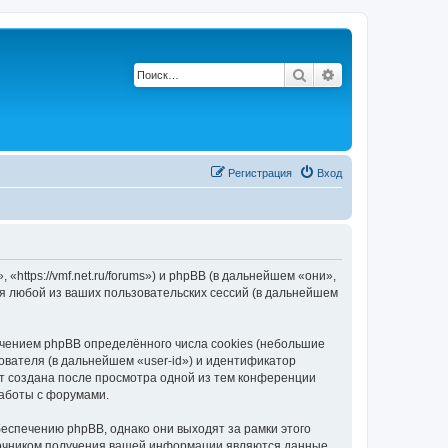
Поиск
Расширенный по
Регистрация
Вход
ttps://vmf.net.ru/forums») и phpBB (в дальнейшем «они»,
я любой из ваших пользовательских сессий (в дальнейшем
чением phpBB определённого числа cookies (небольшие
ователя (в дальнейшем «user-id») и идентификатор
ет создана после просмотра одной из тем конференции
работы с форумами.
еспечению phpBB, однако они выходят за рамки этого
точником получения вашей информации являются данные,