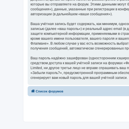
которые вы отправляете на форум. Этими данными могут 
сообщения»), данные, указанные при регистрации в конфе
авторизации (в дальнейшем «ваши сообщения»).
Ваша учётная запись будет содержать, как минимум, одн
записью (далее «ваш пароль») и реальный адрес email (в
защите компьютерной информации, применяемыми в стран
кроме вашего имени пользователя, вашего пароля и вашего
Флагмане». В любом случае у вас есть возможность выбрат
получения сообщений, автоматически сгенерированных п
Ваш пароль надёжно зашифрован (односторонним хэширован
средством доступа к вашей учётной записи на форумах «Фо
Limited, ни другое третье лицо не вправе спрашивать ваш
«Забыли пароль?», предусмотренной программным обеспеч
сгенерирует вам новый пароль для вашей учётной записи.
Список форумов