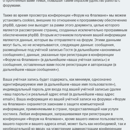
о прочтённых вами темах, повышая таким образом удобство работы с
форумами.
Также во время просмотра конференции «Форум на Флагмане» мы можем
установить cookies, внешние по отношению к программному обеспечению
phpBB, однако они выходят за рамки этого документа, целью которого
является рассмотрение страниц, созданных исключительно программным
обеспечением phpBB. Вторым источником получения вашей информации
являются данные, которые вы отправляете на форум. Этими данными
могут быть, но не исчерпываются, следующие данные: сообщения,
размещённые под учётной записью Гостя (в дальнейшем «анонимные
сообщения»), данные, указанные при регистрации в конференции
«Форум на Флагмане» (в дальнейшем «ваша учётная запись») и
сообщения, оставленные вами после регистрации и авторизации (в
дальнейшем «ваши сообщения»).
Ваша учётная запись будет содержать, как минимум, однозначно
идентифицируемое имя (в дальнейшем «ваше имя пользователя»),
индивидуальный пароль для входа под вашей учётной записью (далее
«ваш пароль») и реальный адрес email (в дальнейшем «ваш адрес
email»). Ваша информация из вашей учётной записи на форумах «Форум
на Флагмане» охраняется законами о защите компьютерной
информации, применяемыми в стране, предоставляющей нам услуги
хостинга. Любая информация, запрашиваемая при регистрации в
конференции «Форум на Флагмане», кроме вашего имени пользователя,
вашего пароля и вашего адреса email, может быть как необходимой, так и
необязательной ко вводу, на усмотрение администрации конференции