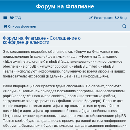
Форум на Флагмане
FAQ
Регистрация
Вход
П
Список форумов
о
Форум на Флагмане - Соглашение о
и
конфиденциальности
с
Это соглашение подробно объясняет, как «Форум на Флагмане» и его
к
подразделения (в дальнейшем «мы», «наш», «Форум на Флагмане»,
«https://vmf.net.ru/forums») и phpBB (в дальнейшем «они», «программное
обеспечение phpBB», «www.phpbb.com», «phpBB Limited», «phpBB
Teams») используют информацию, полученную во время любой из ваших
пользовательских сессий (в дальнейшем «ваша информация»).
Ваша информация собирается двумя способами. Во-первых, просмотр
«Форум на Флагмане» приведёт к созданию программным обеспечением
phpBB определённого числа cookies (небольшие текстовые файлы,
загружаемые в папку временных файлов вашего браузера). Первые две
cookie содержат только идентификатор пользователя (в дальнейшем
«user-id») и идентификатор анонимной сессии (в дальнейшем «session-
id»), автоматически присвоенные вам программным обеспечением phpBB.
Третья cookie будет создана после просмотра одной из тем конференции
«Форум на Флагмане» и будет использоваться для хранения информации