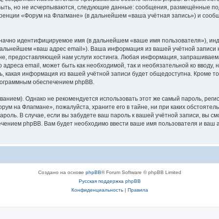
быть, но не исчерпываются, следующие данные: сообщения, размещённые по
ренции «Форум на Флагмане» (в дальнейшем «ваша учётная запись») и сооб
означно идентифицируемое имя (в дальнейшем «ваше имя пользователя»), ин
 дальнейшем «ваш адрес email»). Ваша информация из вашей учётной записи
е, предоставляющей нам услуги хостинга. Любая информация, запрашиваема
 адреса email, может быть как необходимой, так и необязательной ко вводу
ь, какая информация из вашей учётной записи будет общедоступна. Кроме того
рограммным обеспечением phpBB.
ием). Однако не рекомендуется использовать этот же самый пароль, регист
рум на Флагмане», пожалуйста, храните его в тайне, ни при каких обстояте
 пароль. В случае, если вы забудете ваш пароль к вашей учётной записи, вы
ением phpBB. Вам будет необходимо ввести ваше имя пользователя и ваш а
Создано на основе
phpBB
® Forum Software © phpBB Limited
Русская поддержка phpBB
Конфиденциальность
|
Правила