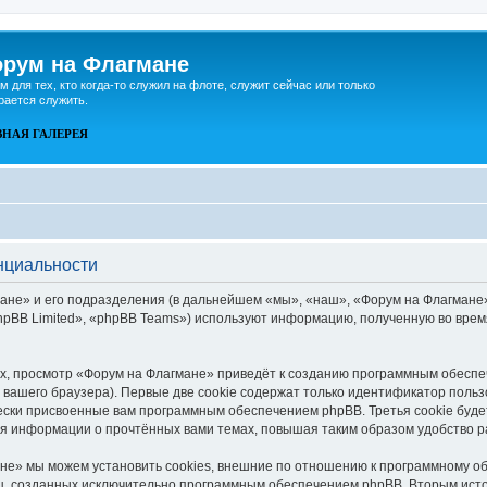
рум на Флагмане
м для тех, кто когда-то служил на флоте, служит сейчас или только
рается служить.
ВНАЯ
ГАЛЕРЕЯ
нциальности
не» и его подразделения (в дальнейшем «мы», «наш», «Форум на Флагмане», «h
pBB Limited», «phpBB Teams») используют информацию, полученную во врем
, просмотр «Форум на Флагмане» приведёт к созданию программным обеспе
вашего браузера). Первые две cookie содержат только идентификатор польз
чески присвоенные вам программным обеспечением phpBB. Третья cookie буд
ия информации о прочтённых вами темах, повышая таким образом удобство 
е» мы можем установить cookies, внешние по отношению к программному об
иц, созданных исключительно программным обеспечением phpBB. Вторым ис