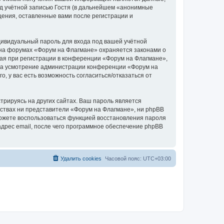
д учётной записью Гостя (в дальнейшем «анонимные
щения, оставленные вами после регистрации и
дивидуальный пароль для входа под вашей учётной
 на форумах «Форум на Флагмане» охраняется законами о
я при регистрации в конференции «Форум на Флагмане»,
, на усмотрение администрации конференции «Форум на
, у вас есть возможность согласиться/отказаться от
рируясь на других сайтах. Ваш пароль является
льствах ни представители «Форум на Флагмане», ни phpBB
 сможете воспользоваться функцией восстановления пароля
дрес email, после чего программное обеспечение phpBB
Удалить cookies
Часовой пояс:
UTC+03:00