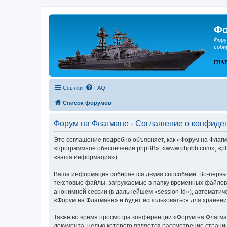
Фо
Фору
соби
ГЛА
Ссылки
FAQ
Список форумов
Форум на Флагмане - Соглашение о конфиде
Это соглашение подробно объясняет, как «Форум на Флагма
«программное обеспечение phpBB», «www.phpbb.com», «ph
«ваша информация»).
Ваша информация собирается двумя способами. Во-первых
текстовые файлы, загружаемые в папку временных файлов 
анонимной сессии (в дальнейшем «session-id»), автомати
«Форум на Флагмане» и будет использоваться для хранен
Также во время просмотра конференции «Форум на Флагман
документа, целью которого является рассмотрение стран