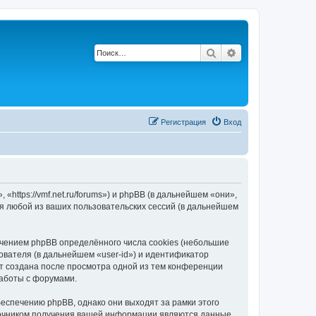
Поиск
Расширенный по
Регистрация
Вход
ttps://vmf.net.ru/forums») и phpBB (в дальнейшем «они»,
я любой из ваших пользовательских сессий (в дальнейшем
чением phpBB определённого числа cookies (небольшие
ователя (в дальнейшем «user-id») и идентификатор
ет создана после просмотра одной из тем конференции
работы с форумами.
еспечению phpBB, однако они выходят за рамки этого
точником получения вашей информации являются данные,