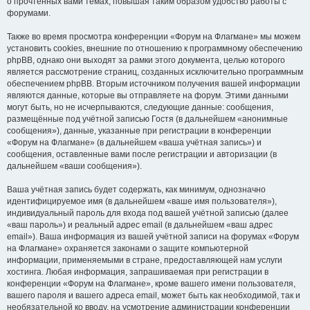
о прочтённых вами темах, повышая таким образом удобство работы с
форумами.
Также во время просмотра конференции «Форум на Флагмане» мы можем
установить cookies, внешние по отношению к программному обеспечению
phpBB, однако они выходят за рамки этого документа, целью которого
является рассмотрение страниц, созданных исключительно программным
обеспечением phpBB. Вторым источником получения вашей информации
являются данные, которые вы отправляете на форум. Этими данными
могут быть, но не исчерпываются, следующие данные: сообщения,
размещённые под учётной записью Гостя (в дальнейшем «анонимные
сообщения»), данные, указанные при регистрации в конференции
«Форум на Флагмане» (в дальнейшем «ваша учётная запись») и
сообщения, оставленные вами после регистрации и авторизации (в
дальнейшем «ваши сообщения»).
Ваша учётная запись будет содержать, как минимум, однозначно
идентифицируемое имя (в дальнейшем «ваше имя пользователя»),
индивидуальный пароль для входа под вашей учётной записью (далее
«ваш пароль») и реальный адрес email (в дальнейшем «ваш адрес
email»). Ваша информация из вашей учётной записи на форумах «Форум
на Флагмане» охраняется законами о защите компьютерной
информации, применяемыми в стране, предоставляющей нам услуги
хостинга. Любая информация, запрашиваемая при регистрации в
конференции «Форум на Флагмане», кроме вашего имени пользователя,
вашего пароля и вашего адреса email, может быть как необходимой, так и
необязательной ко вводу, на усмотрение администрации конференции