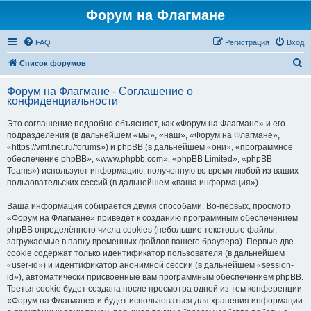
Форум на Флагмане
FAQ
Регистрация
Вход
П
Список форумов
о
Форум на Флагмане - Соглашение о
и
конфиденциальности
с
Это соглашение подробно объясняет, как «Форум на Флагмане» и его
к
подразделения (в дальнейшем «мы», «наш», «Форум на Флагмане»,
«https://vmf.net.ru/forums») и phpBB (в дальнейшем «они», «программное
обеспечение phpBB», «www.phpbb.com», «phpBB Limited», «phpBB
Teams») используют информацию, полученную во время любой из ваших
пользовательских сессий (в дальнейшем «ваша информация»).
Ваша информация собирается двумя способами. Во-первых, просмотр
«Форум на Флагмане» приведёт к созданию программным обеспечением
phpBB определённого числа cookies (небольшие текстовые файлы,
загружаемые в папку временных файлов вашего браузера). Первые две
cookie содержат только идентификатор пользователя (в дальнейшем
«user-id») и идентификатор анонимной сессии (в дальнейшем «session-
id»), автоматически присвоенные вам программным обеспечением phpBB.
Третья cookie будет создана после просмотра одной из тем конференции
«Форум на Флагмане» и будет использоваться для хранения информации