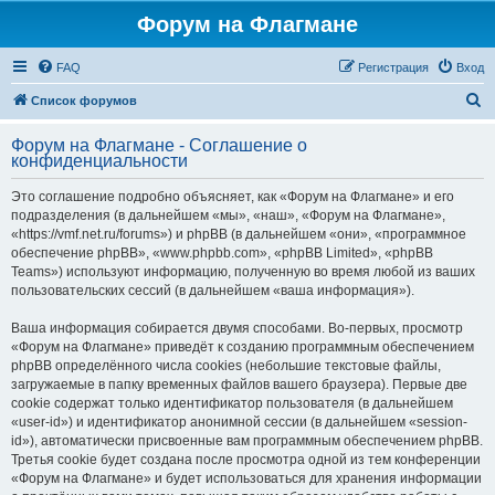
Форум на Флагмане
FAQ
Регистрация
Вход
П
Список форумов
о
Форум на Флагмане - Соглашение о
и
конфиденциальности
с
Это соглашение подробно объясняет, как «Форум на Флагмане» и его
к
подразделения (в дальнейшем «мы», «наш», «Форум на Флагмане»,
«https://vmf.net.ru/forums») и phpBB (в дальнейшем «они», «программное
обеспечение phpBB», «www.phpbb.com», «phpBB Limited», «phpBB
Teams») используют информацию, полученную во время любой из ваших
пользовательских сессий (в дальнейшем «ваша информация»).
Ваша информация собирается двумя способами. Во-первых, просмотр
«Форум на Флагмане» приведёт к созданию программным обеспечением
phpBB определённого числа cookies (небольшие текстовые файлы,
загружаемые в папку временных файлов вашего браузера). Первые две
cookie содержат только идентификатор пользователя (в дальнейшем
«user-id») и идентификатор анонимной сессии (в дальнейшем «session-
id»), автоматически присвоенные вам программным обеспечением phpBB.
Третья cookie будет создана после просмотра одной из тем конференции
«Форум на Флагмане» и будет использоваться для хранения информации