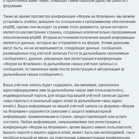
о прочтённых вами темах, повышая таким образом удобство работы с
форумами.
Также во время просмотра конференции «Форум на Флагмане» мы можем
установить cookies, внешние по отношению к программному обеспечению
phpBB, однако они выходят за рамки этого документа, целью которого
является рассмотрение страниц, созданных исключительно программным
обеспечением phpBB. Вторым источником получения вашей информации
являются данные, которые вы отправляете на форум. Этими данными
могут быть, но не исчерпываются, следующие данные: сообщения,
размещённые под учётной записью Гостя (в дальнейшем «анонимные
сообщения»), данные, указанные при регистрации в конференции
«Форум на Флагмане» (в дальнейшем «ваша учётная запись») и
сообщения, оставленные вами после регистрации и авторизации (в
дальнейшем «ваши сообщения»).
Ваша учётная запись будет содержать, как минимум, однозначно
идентифицируемое имя (в дальнейшем «ваше имя пользователя»),
индивидуальный пароль для входа под вашей учётной записью (далее
«ваш пароль») и реальный адрес email (в дальнейшем «ваш адрес
email»). Ваша информация из вашей учётной записи на форумах «Форум
на Флагмане» охраняется законами о защите компьютерной
информации, применяемыми в стране, предоставляющей нам услуги
хостинга. Любая информация, запрашиваемая при регистрации в
конференции «Форум на Флагмане», кроме вашего имени пользователя,
вашего пароля и вашего адреса email, может быть как необходимой, так и
необязательной ко вводу, на усмотрение администрации конференции