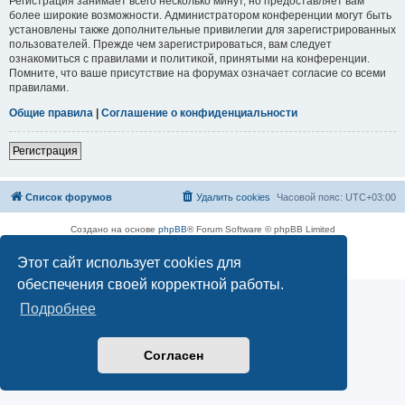
Регистрация занимает всего несколько минут, но предоставляет вам
более широкие возможности. Администратором конференции могут быть
установлены также дополнительные привилегии для зарегистрированных
пользователей. Прежде чем зарегистрироваться, вам следует
ознакомиться с правилами и политикой, принятыми на конференции.
Помните, что ваше присутствие на форумах означает согласие со всеми
правилами.
Общие правила
|
Соглашение о конфиденциальности
Регистрация
Список форумов
Удалить cookies
Часовой пояс:
UTC+03:00
Создано на основе
phpBB
® Forum Software © phpBB Limited
Русская поддержка phpBB
Этот сайт использует cookies для
Конфиденциальность
|
Правила
обеспечения своей корректной работы.
Подробнее
Согласен