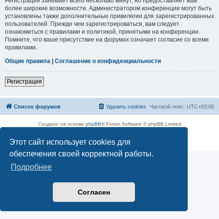
Регистрация занимает всего несколько минут, но предоставляет вам
более широкие возможности. Администратором конференции могут быть
установлены также дополнительные привилегии для зарегистрированных
пользователей. Прежде чем зарегистрироваться, вам следует
ознакомиться с правилами и политикой, принятыми на конференции.
Помните, что ваше присутствие на форумах означает согласие со всеми
правилами.
Общие правила
|
Соглашение о конфиденциальности
Регистрация
Список форумов
Удалить cookies
Часовой пояс:
UTC+03:00
Создано на основе
phpBB
® Forum Software © phpBB Limited
Русская поддержка phpBB
Этот сайт использует cookies для
Конфиденциальность
|
Правила
обеспечения своей корректной работы.
Подробнее
Согласен