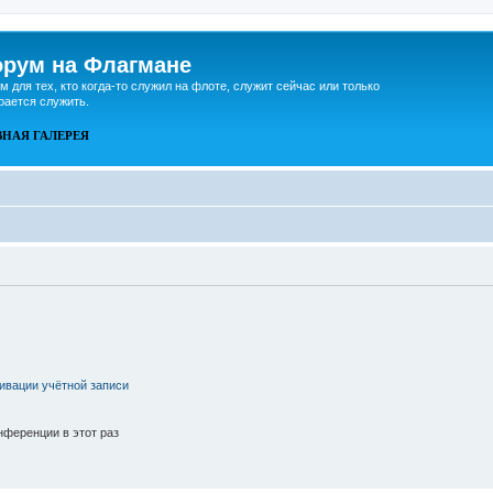
рум на Флагмане
м для тех, кто когда-то служил на флоте, служит сейчас или только
рается служить.
ВНАЯ
ГАЛЕРЕЯ
ивации учётной записи
ференции в этот раз