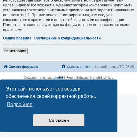
Регистрация занимает всего несколько минут, но предоставляет вам
более широкие возможности. Администратором конференции могут быть
установлены также дополнительные привилегии для зарегистрированных
пользователей. Прежде чем зарегистрироваться, вам следует
ознакомиться с правилами и политикой, принятыми на конференции.
Помните, что ваше присутствие на форумах означает согласие со всеми
правилами.
Общие правила
|
Соглашение о конфиденциальности
Регистрация
Список форумов
Удалить cookies
Часовой пояс:
UTC+03:00
Создано на основе
phpBB
® Forum Software © phpBB Limited
Русская поддержка phpBB
Этот сайт использует cookies для
Конфиденциальность
|
Правила
обеспечения своей корректной работы.
Подробнее
Согласен