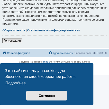
Регистрация занимает всего несколько минут, но предоставляет вам
более широкие возможности. Администратором конференции могут быть
установлены также дополнительные привилегии для зарегистрированных
пользователей. Прежде чем зарегистрироваться, вам следует
ознакомиться с правилами и политикой, принятыми на конференции.
Помните, что ваше присутствие на форумах означает согласие со всеми
правилами.
Общие правила
|
Соглашение о конфиденциальности
Регистрация
Список форумов
Удалить cookies
Часовой пояс:
UTC+03:00
Создано на основе
phpBB
® Forum Software © phpBB Limited
Русская поддержка phpBB
Этот сайт использует cookies для
Конфиденциальность
|
Правила
обеспечения своей корректной работы.
Подробнее
Согласен