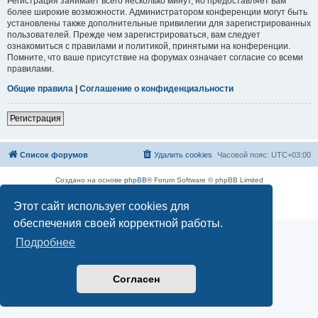
Регистрация занимает всего несколько минут, но предоставляет вам
более широкие возможности. Администратором конференции могут быть
установлены также дополнительные привилегии для зарегистрированных
пользователей. Прежде чем зарегистрироваться, вам следует
ознакомиться с правилами и политикой, принятыми на конференции.
Помните, что ваше присутствие на форумах означает согласие со всеми
правилами.
Общие правила
|
Соглашение о конфиденциальности
Регистрация
Список форумов
Удалить cookies
Часовой пояс:
UTC+03:00
Создано на основе
phpBB
® Forum Software © phpBB Limited
Русская поддержка phpBB
Этот сайт использует cookies для
Конфиденциальность
|
Правила
обеспечения своей корректной работы.
Подробнее
Согласен