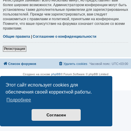
Регистрация занимает всего несколько минут, но предоставляет вам
более широкие возможности. Администратором конференции могут быть
установлены также дополнительные привилегии для зарегистрированных
пользователей. Прежде чем зарегистрироваться, вам следует
ознакомиться с правилами и политикой, принятыми на конференции.
Помните, что ваше присутствие на форумах означает согласие со всеми
правилами.
Общие правила
|
Соглашение о конфиденциальности
Регистрация
Список форумов
Удалить cookies
Часовой пояс:
UTC+03:00
Создано на основе
phpBB
® Forum Software © phpBB Limited
Русская поддержка phpBB
Этот сайт использует cookies для
Конфиденциальность
|
Правила
обеспечения своей корректной работы.
Подробнее
Согласен