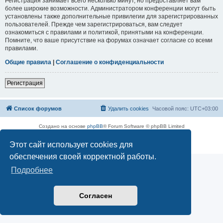
Регистрация занимает всего несколько минут, но предоставляет вам
более широкие возможности. Администратором конференции могут быть
установлены также дополнительные привилегии для зарегистрированных
пользователей. Прежде чем зарегистрироваться, вам следует
ознакомиться с правилами и политикой, принятыми на конференции.
Помните, что ваше присутствие на форумах означает согласие со всеми
правилами.
Общие правила
|
Соглашение о конфиденциальности
Регистрация
Список форумов
Удалить cookies
Часовой пояс:
UTC+03:00
Создано на основе
phpBB
® Forum Software © phpBB Limited
Русская поддержка phpBB
Этот сайт использует cookies для
Конфиденциальность
|
Правила
обеспечения своей корректной работы.
Подробнее
Согласен