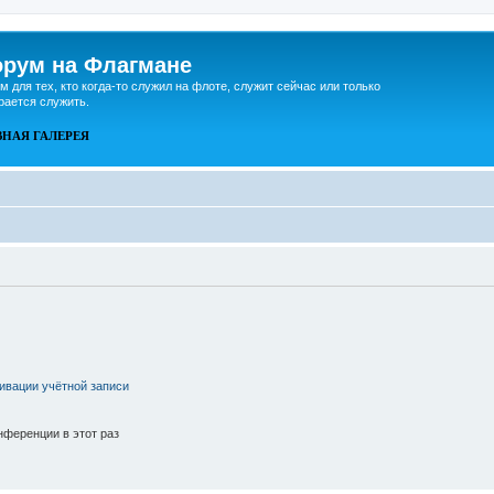
рум на Флагмане
м для тех, кто когда-то служил на флоте, служит сейчас или только
рается служить.
ВНАЯ
ГАЛЕРЕЯ
ивации учётной записи
ференции в этот раз