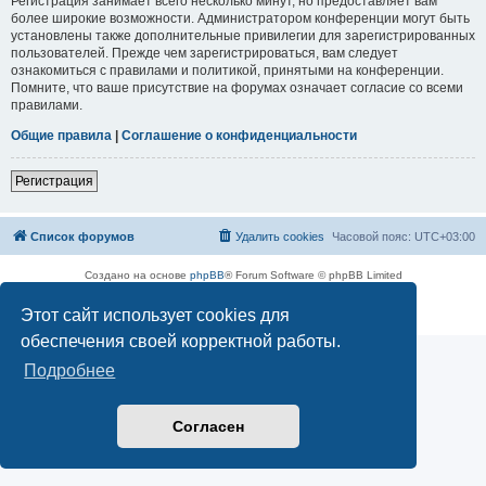
Регистрация занимает всего несколько минут, но предоставляет вам
более широкие возможности. Администратором конференции могут быть
установлены также дополнительные привилегии для зарегистрированных
пользователей. Прежде чем зарегистрироваться, вам следует
ознакомиться с правилами и политикой, принятыми на конференции.
Помните, что ваше присутствие на форумах означает согласие со всеми
правилами.
Общие правила
|
Соглашение о конфиденциальности
Регистрация
Список форумов
Удалить cookies
Часовой пояс:
UTC+03:00
Создано на основе
phpBB
® Forum Software © phpBB Limited
Русская поддержка phpBB
Этот сайт использует cookies для
Конфиденциальность
|
Правила
обеспечения своей корректной работы.
Подробнее
Согласен