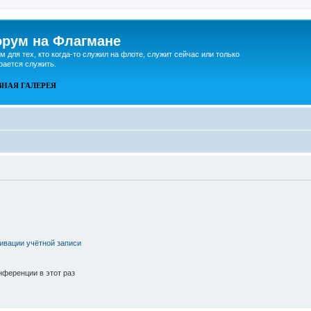
рум на Флагмане
м для тех, кто когда-то служил на флоте, служит сейчас или только
рается служить.
ВНАЯ
ГАЛЕРЕЯ
ивации учётной записи
ференции в этот раз