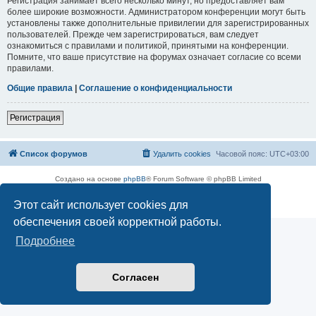
Регистрация занимает всего несколько минут, но предоставляет вам
более широкие возможности. Администратором конференции могут быть
установлены также дополнительные привилегии для зарегистрированных
пользователей. Прежде чем зарегистрироваться, вам следует
ознакомиться с правилами и политикой, принятыми на конференции.
Помните, что ваше присутствие на форумах означает согласие со всеми
правилами.
Общие правила
|
Соглашение о конфиденциальности
Регистрация
Список форумов
Удалить cookies
Часовой пояс:
UTC+03:00
Создано на основе
phpBB
® Forum Software © phpBB Limited
Русская поддержка phpBB
Этот сайт использует cookies для
Конфиденциальность
|
Правила
обеспечения своей корректной работы.
Подробнее
Согласен