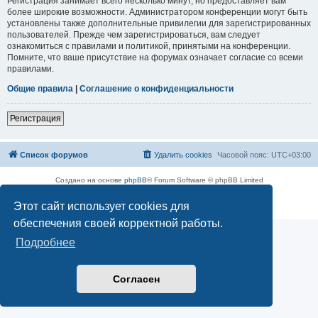
Регистрация занимает всего несколько минут, но предоставляет вам
более широкие возможности. Администратором конференции могут быть
установлены также дополнительные привилегии для зарегистрированных
пользователей. Прежде чем зарегистрироваться, вам следует
ознакомиться с правилами и политикой, принятыми на конференции.
Помните, что ваше присутствие на форумах означает согласие со всеми
правилами.
Общие правила
|
Соглашение о конфиденциальности
Регистрация
Список форумов
Удалить cookies
Часовой пояс:
UTC+03:00
Создано на основе
phpBB
® Forum Software © phpBB Limited
Русская поддержка phpBB
Этот сайт использует cookies для
Конфиденциальность
|
Правила
обеспечения своей корректной работы.
Подробнее
Согласен