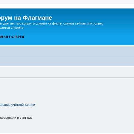
рум на Флагмане
м для тех, кто когда-то служил на флоте, служит сейчас или только
рается служить.
ВНАЯ
ГАЛЕРЕЯ
ивации учётной записи
ференции в этот раз