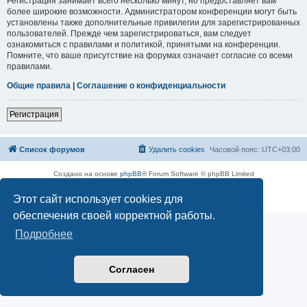
Регистрация занимает всего несколько минут, но предоставляет вам
более широкие возможности. Администратором конференции могут быть
установлены также дополнительные привилегии для зарегистрированных
пользователей. Прежде чем зарегистрироваться, вам следует
ознакомиться с правилами и политикой, принятыми на конференции.
Помните, что ваше присутствие на форумах означает согласие со всеми
правилами.
Общие правила
|
Соглашение о конфиденциальности
Регистрация
Список форумов
Удалить cookies
Часовой пояс:
UTC+03:00
Создано на основе
phpBB
® Forum Software © phpBB Limited
Русская поддержка phpBB
Этот сайт использует cookies для
Конфиденциальность
|
Правила
обеспечения своей корректной работы.
Подробнее
Согласен