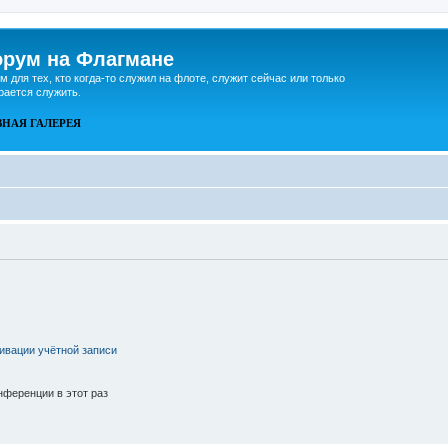
рум на Флагмане
м для тех, кто когда-то служил на флоте, служит сейчас или только
рается служить.
ВНАЯ
ГАЛЕРЕЯ
ивации учётной записи
ференции в этот раз