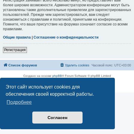
Регистрация занимает всего несколько минут, но предоставляет вам
более широкие возможности. Администратором конференции могут быть
установлены также дополнительные привилегии для зарегистрированных
пользователей. Прежде чем зарегистрироваться, вам следует
ознакомиться с правилами и политикой, принятыми на конференции.
Помните, что ваше присутствие на форумах означает согласие со всеми
правилами.
Общие правила
|
Соглашение о конфиденциальности
Регистрация
Список форумов
Удалить cookies
Часовой пояс:
UTC+03:00
Создано на основе
phpBB
® Forum Software © phpBB Limited
Русская поддержка phpBB
Этот сайт использует cookies для
Конфиденциальность
|
Правила
обеспечения своей корректной работы.
Подробнее
Согласен