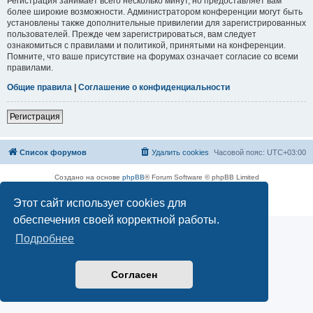
Регистрация занимает всего несколько минут, но предоставляет вам
более широкие возможности. Администратором конференции могут быть
установлены также дополнительные привилегии для зарегистрированных
пользователей. Прежде чем зарегистрироваться, вам следует
ознакомиться с правилами и политикой, принятыми на конференции.
Помните, что ваше присутствие на форумах означает согласие со всеми
правилами.
Общие правила
|
Соглашение о конфиденциальности
Регистрация
Список форумов
Удалить cookies
Часовой пояс:
UTC+03:00
Создано на основе
phpBB
® Forum Software © phpBB Limited
Русская поддержка phpBB
Этот сайт использует cookies для
Конфиденциальность
|
Правила
обеспечения своей корректной работы.
Подробнее
Согласен