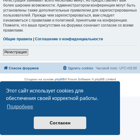
Регистрация занимает всего несколько минут, но предоставляет вам
более широкие возможности. Администратором конференции могут быть
установлены также дополнительные привилегии для зарегистрированных
пользователей. Прежде чем зарегистрироваться, вам следует
ознакомиться с правилами и политикой, принятыми на конференции.
Помните, что ваше присутствие на форумах означает согласие со всеми
правилами.
Общие правила
|
Соглашение о конфиденциальности
Регистрация
Список форумов
Удалить cookies
Часовой пояс:
UTC+03:00
Создано на основе
phpBB
® Forum Software © phpBB Limited
Русская поддержка phpBB
Этот сайт использует cookies для
Конфиденциальность
|
Правила
обеспечения своей корректной работы.
Подробнее
Согласен