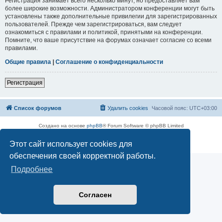
Регистрация занимает всего несколько минут, но предоставляет вам
более широкие возможности. Администратором конференции могут быть
установлены также дополнительные привилегии для зарегистрированных
пользователей. Прежде чем зарегистрироваться, вам следует
ознакомиться с правилами и политикой, принятыми на конференции.
Помните, что ваше присутствие на форумах означает согласие со всеми
правилами.
Общие правила
|
Соглашение о конфиденциальности
Регистрация
Список форумов
Удалить cookies
Часовой пояс:
UTC+03:00
Создано на основе
phpBB
® Forum Software © phpBB Limited
Русская поддержка phpBB
Этот сайт использует cookies для
Конфиденциальность
|
Правила
обеспечения своей корректной работы.
Подробнее
Согласен