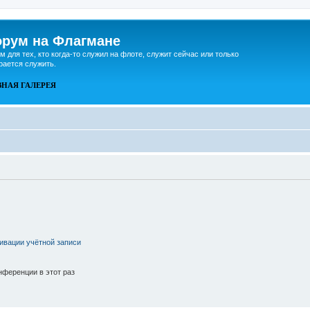
рум на Флагмане
м для тех, кто когда-то служил на флоте, служит сейчас или только
рается служить.
ВНАЯ
ГАЛЕРЕЯ
ивации учётной записи
ференции в этот раз