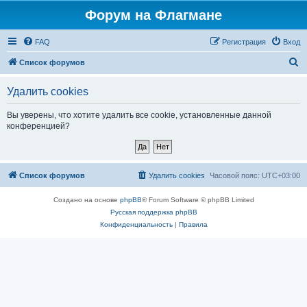
Форум на Флагмане
FAQ
Регистрация
Вход
П
Список форумов
о
Удалить cookies
и
с
Вы уверены, что хотите удалить все cookie, установленные данной
конференцией?
к
Список форумов
Удалить cookies
Часовой пояс:
UTC+03:00
Создано на основе
phpBB
® Forum Software © phpBB Limited
Русская поддержка phpBB
Конфиденциальность
|
Правила