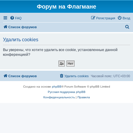
Форум на Флагмане
FAQ
Регистрация
Вход
П
Список форумов
о
Удалить cookies
и
с
Вы уверены, что хотите удалить все cookie, установленные данной
конференцией?
к
Список форумов
Удалить cookies
Часовой пояс:
UTC+03:00
Создано на основе
phpBB
® Forum Software © phpBB Limited
Русская поддержка phpBB
Конфиденциальность
|
Правила