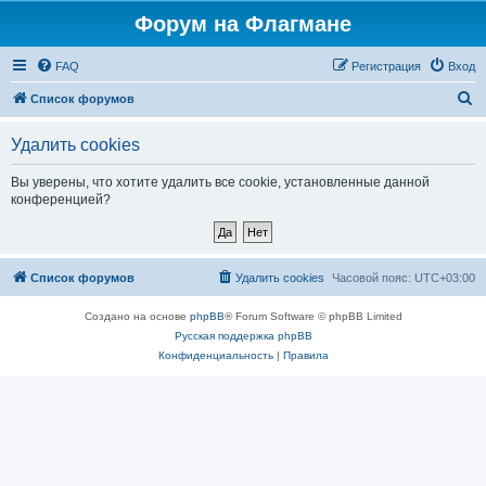
Форум на Флагмане
FAQ
Регистрация
Вход
П
Список форумов
о
Удалить cookies
и
с
Вы уверены, что хотите удалить все cookie, установленные данной
конференцией?
к
Список форумов
Удалить cookies
Часовой пояс:
UTC+03:00
Создано на основе
phpBB
® Forum Software © phpBB Limited
Русская поддержка phpBB
Конфиденциальность
|
Правила