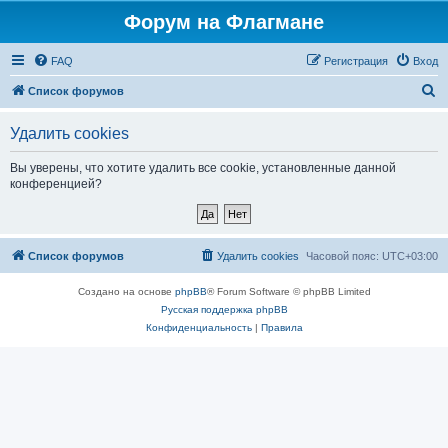
Форум на Флагмане
FAQ
Регистрация
Вход
П
Список форумов
о
Удалить cookies
и
с
Вы уверены, что хотите удалить все cookie, установленные данной
конференцией?
к
Список форумов
Удалить cookies
Часовой пояс:
UTC+03:00
Создано на основе
phpBB
® Forum Software © phpBB Limited
Русская поддержка phpBB
Конфиденциальность
|
Правила