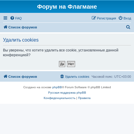
Форум на Флагмане
FAQ
Регистрация
Вход
П
Список форумов
о
Удалить cookies
и
с
Вы уверены, что хотите удалить все cookie, установленные данной
конференцией?
к
Список форумов
Удалить cookies
Часовой пояс:
UTC+03:00
Создано на основе
phpBB
® Forum Software © phpBB Limited
Русская поддержка phpBB
Конфиденциальность
|
Правила