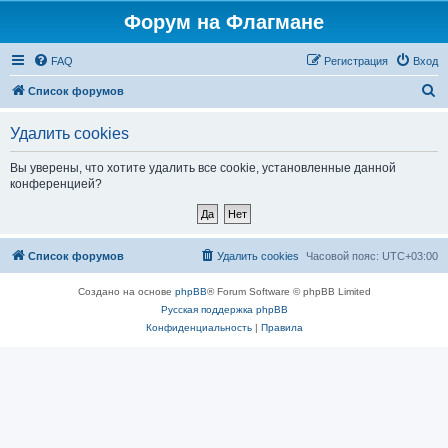
Форум на Флагмане
FAQ
Регистрация
Вход
П
Список форумов
о
Удалить cookies
и
с
Вы уверены, что хотите удалить все cookie, установленные данной
конференцией?
к
Список форумов
Удалить cookies
Часовой пояс:
UTC+03:00
Создано на основе
phpBB
® Forum Software © phpBB Limited
Русская поддержка phpBB
Конфиденциальность
|
Правила