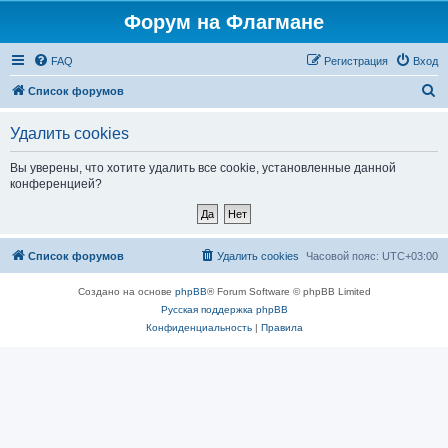
Форум на Флагмане
FAQ
Регистрация
Вход
П
Список форумов
о
Удалить cookies
и
с
Вы уверены, что хотите удалить все cookie, установленные данной
конференцией?
к
Список форумов
Удалить cookies
Часовой пояс:
UTC+03:00
Создано на основе
phpBB
® Forum Software © phpBB Limited
Русская поддержка phpBB
Конфиденциальность
|
Правила