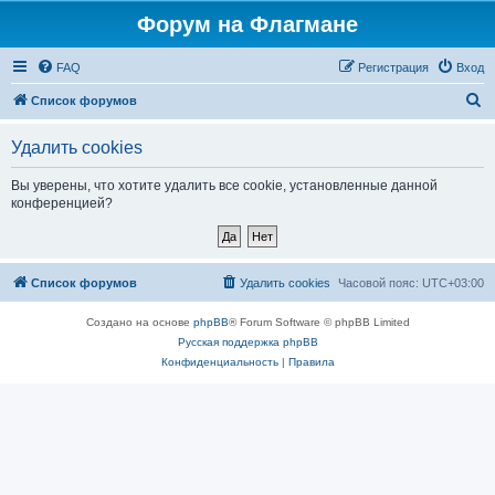
Форум на Флагмане
FAQ
Регистрация
Вход
П
Список форумов
о
Удалить cookies
и
с
Вы уверены, что хотите удалить все cookie, установленные данной
конференцией?
к
Список форумов
Удалить cookies
Часовой пояс:
UTC+03:00
Создано на основе
phpBB
® Forum Software © phpBB Limited
Русская поддержка phpBB
Конфиденциальность
|
Правила