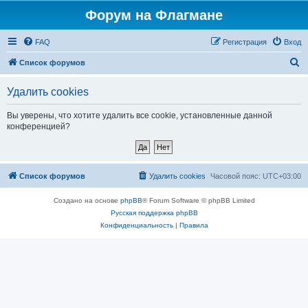
Форум на Флагмане
FAQ
Регистрация
Вход
П
Список форумов
о
Удалить cookies
и
с
Вы уверены, что хотите удалить все cookie, установленные данной
конференцией?
к
Список форумов
Удалить cookies
Часовой пояс:
UTC+03:00
Создано на основе
phpBB
® Forum Software © phpBB Limited
Русская поддержка phpBB
Конфиденциальность
|
Правила