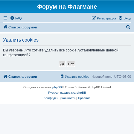
Форум на Флагмане
FAQ
Регистрация
Вход
П
Список форумов
о
Удалить cookies
и
с
Вы уверены, что хотите удалить все cookie, установленные данной
конференцией?
к
Список форумов
Удалить cookies
Часовой пояс:
UTC+03:00
Создано на основе
phpBB
® Forum Software © phpBB Limited
Русская поддержка phpBB
Конфиденциальность
|
Правила