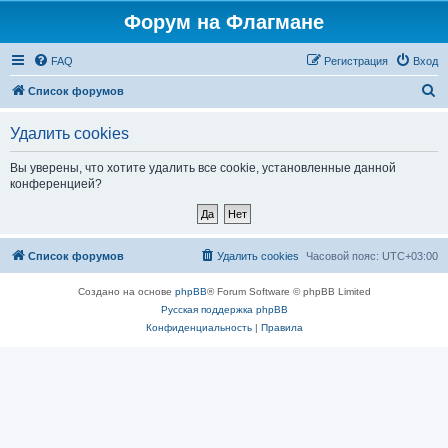
Форум на Флагмане
FAQ
Регистрация
Вход
П
Список форумов
о
Удалить cookies
и
с
Вы уверены, что хотите удалить все cookie, установленные данной
конференцией?
к
Список форумов
Удалить cookies
Часовой пояс:
UTC+03:00
Создано на основе
phpBB
® Forum Software © phpBB Limited
Русская поддержка phpBB
Конфиденциальность
|
Правила