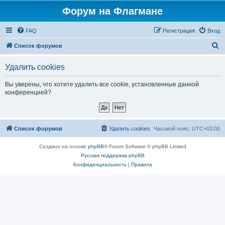
Форум на Флагмане
FAQ
Регистрация
Вход
П
Список форумов
о
Удалить cookies
и
с
Вы уверены, что хотите удалить все cookie, установленные данной
конференцией?
к
Список форумов
Удалить cookies
Часовой пояс:
UTC+03:00
Создано на основе
phpBB
® Forum Software © phpBB Limited
Русская поддержка phpBB
Конфиденциальность
|
Правила