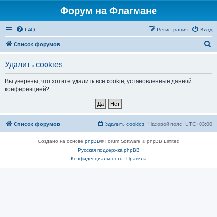
Форум на Флагмане
FAQ
Регистрация
Вход
П
Список форумов
о
Удалить cookies
и
с
Вы уверены, что хотите удалить все cookie, установленные данной
конференцией?
к
Список форумов
Удалить cookies
Часовой пояс:
UTC+03:00
Создано на основе
phpBB
® Forum Software © phpBB Limited
Русская поддержка phpBB
Конфиденциальность
|
Правила