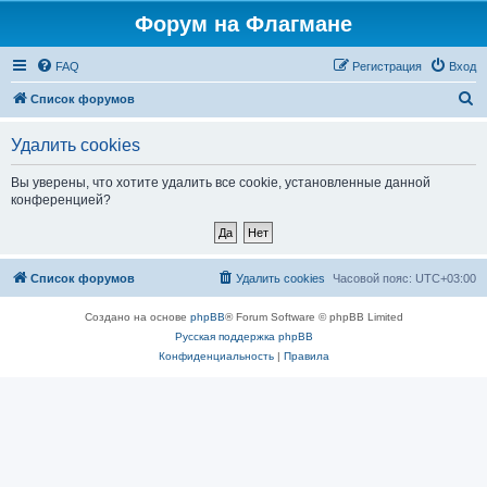
Форум на Флагмане
FAQ
Регистрация
Вход
П
Список форумов
о
Удалить cookies
и
с
Вы уверены, что хотите удалить все cookie, установленные данной
конференцией?
к
Список форумов
Удалить cookies
Часовой пояс:
UTC+03:00
Создано на основе
phpBB
® Forum Software © phpBB Limited
Русская поддержка phpBB
Конфиденциальность
|
Правила