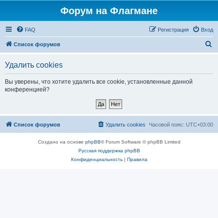
Форум на Флагмане
FAQ
Регистрация
Вход
П
Список форумов
о
Удалить cookies
и
с
Вы уверены, что хотите удалить все cookie, установленные данной
конференцией?
к
Список форумов
Удалить cookies
Часовой пояс:
UTC+03:00
Создано на основе
phpBB
® Forum Software © phpBB Limited
Русская поддержка phpBB
Конфиденциальность
|
Правила