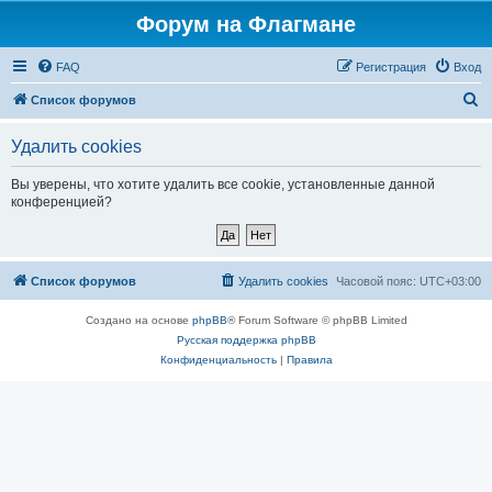
Форум на Флагмане
FAQ
Регистрация
Вход
П
Список форумов
о
Удалить cookies
и
с
Вы уверены, что хотите удалить все cookie, установленные данной
конференцией?
к
Список форумов
Удалить cookies
Часовой пояс:
UTC+03:00
Создано на основе
phpBB
® Forum Software © phpBB Limited
Русская поддержка phpBB
Конфиденциальность
|
Правила