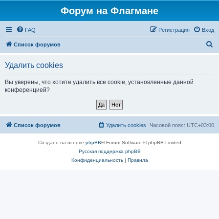
Форум на Флагмане
FAQ
Регистрация
Вход
П
Список форумов
о
Удалить cookies
и
с
Вы уверены, что хотите удалить все cookie, установленные данной
конференцией?
к
Список форумов
Удалить cookies
Часовой пояс:
UTC+03:00
Создано на основе
phpBB
® Forum Software © phpBB Limited
Русская поддержка phpBB
Конфиденциальность
|
Правила