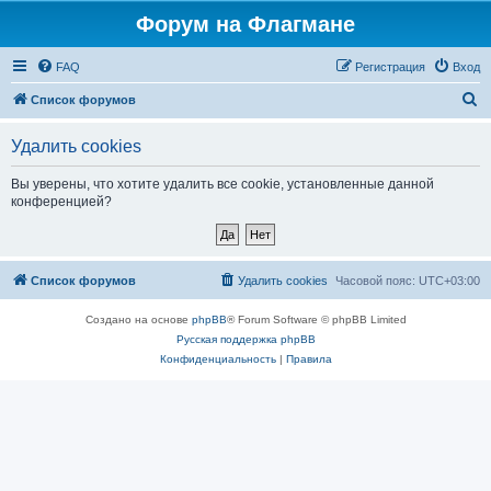
Форум на Флагмане
FAQ
Регистрация
Вход
П
Список форумов
о
Удалить cookies
и
с
Вы уверены, что хотите удалить все cookie, установленные данной
конференцией?
к
Список форумов
Удалить cookies
Часовой пояс:
UTC+03:00
Создано на основе
phpBB
® Forum Software © phpBB Limited
Русская поддержка phpBB
Конфиденциальность
|
Правила