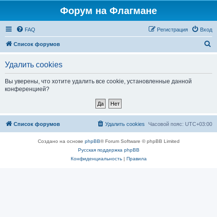
Форум на Флагмане
FAQ
Регистрация
Вход
П
Список форумов
о
Удалить cookies
и
с
Вы уверены, что хотите удалить все cookie, установленные данной
конференцией?
к
Список форумов
Удалить cookies
Часовой пояс:
UTC+03:00
Создано на основе
phpBB
® Forum Software © phpBB Limited
Русская поддержка phpBB
Конфиденциальность
|
Правила