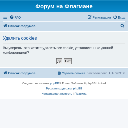
Форум на Флагмане
FAQ
Регистрация
Вход
П
Список форумов
о
Удалить cookies
и
с
Вы уверены, что хотите удалить все cookie, установленные данной
конференцией?
к
Список форумов
Удалить cookies
Часовой пояс:
UTC+03:00
Создано на основе
phpBB
® Forum Software © phpBB Limited
Русская поддержка phpBB
Конфиденциальность
|
Правила