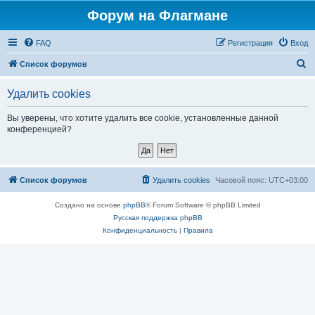
Форум на Флагмане
FAQ
Регистрация
Вход
П
Список форумов
о
Удалить cookies
и
с
Вы уверены, что хотите удалить все cookie, установленные данной
конференцией?
к
Список форумов
Удалить cookies
Часовой пояс:
UTC+03:00
Создано на основе
phpBB
® Forum Software © phpBB Limited
Русская поддержка phpBB
Конфиденциальность
|
Правила