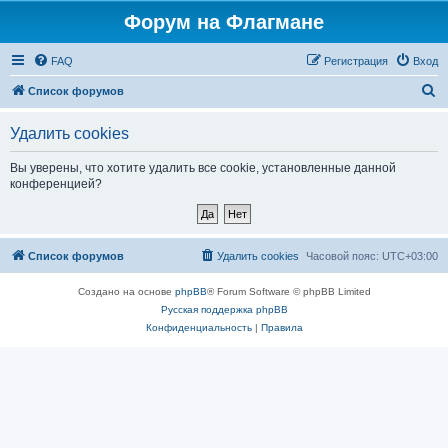
Форум на Флагмане
FAQ
Регистрация
Вход
П
Список форумов
о
Удалить cookies
и
с
Вы уверены, что хотите удалить все cookie, установленные данной
конференцией?
к
Список форумов
Удалить cookies
Часовой пояс:
UTC+03:00
Создано на основе
phpBB
® Forum Software © phpBB Limited
Русская поддержка phpBB
Конфиденциальность
|
Правила