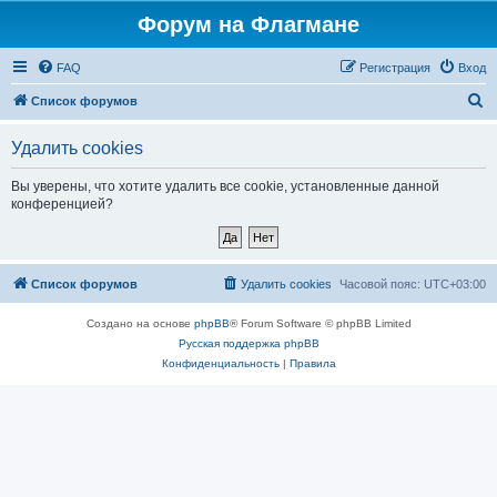
Форум на Флагмане
FAQ
Регистрация
Вход
П
Список форумов
о
Удалить cookies
и
с
Вы уверены, что хотите удалить все cookie, установленные данной
конференцией?
к
Список форумов
Удалить cookies
Часовой пояс:
UTC+03:00
Создано на основе
phpBB
® Forum Software © phpBB Limited
Русская поддержка phpBB
Конфиденциальность
|
Правила