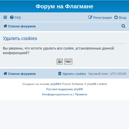
Форум на Флагмане
FAQ
Регистрация
Вход
П
Список форумов
о
Удалить cookies
и
с
Вы уверены, что хотите удалить все cookie, установленные данной
конференцией?
к
Список форумов
Удалить cookies
Часовой пояс:
UTC+03:00
Создано на основе
phpBB
® Forum Software © phpBB Limited
Русская поддержка phpBB
Конфиденциальность
|
Правила